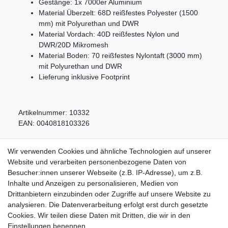
Gestänge: 1x 7000er Aluminium
Material Überzelt: 68D reißfestes Polyester (1500
mm) mit Polyurethan und DWR
Material Vordach: 40D reißfestes Nylon und
DWR/20D Mikromesh
Material Boden: 70 reißfestes Nylontaft (3000 mm)
mit Polyurethan und DWR
Lieferung inklusive Footprint
Artikelnummer:
10332
EAN:
0040818103326
Wir verwenden Cookies und ähnliche Technologien auf unserer
Website und verarbeiten personenbezogene Daten von
Besucher:innen unserer Webseite (z.B. IP-Adresse), um z.B.
Inhalte und Anzeigen zu personalisieren, Medien von
Service
Drittanbietern einzubinden oder Zugriffe auf unsere Website zu
Zahlungarten
analysieren. Die Datenverarbeitung erfolgt erst durch gesetzte
Versandkosten
Cookies. Wir teilen diese Daten mit Dritten, die wir in den
Batterierücknahmeverordnung
Einstellungen benennen.