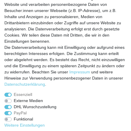
Website und verarbeiten personenbezogene Daten von
Besucher:innen unserer Webseite (z.B. IP-Adresse), um z.B.
Inhalte und Anzeigen zu personalisieren, Medien von
Service
Drittanbietern einzubinden oder Zugriffe auf unsere Website zu
analysieren. Die Datenverarbeitung erfolgt erst durch gesetzte
Zahlungarten
Cookies. Wir teilen diese Daten mit Dritten, die wir in den
Versandkosten
Einstellungen benennen.
Batterierücknahmeverordnung
Die Datenverarbeitung kann mit Einwilligung oder aufgrund eines
Kostenloser Newsletter
berechtigten Interesses erfolgen. Die Zustimmung kann erteilt
Newsletter
oder abgelehnt werden. Es besteht das Recht, nicht einzuwilligen
E-MAIL **
Honig
und die Einwilligung zu einem späteren Zeitpunkt zu ändern oder
zu widerrufen. Beachten Sie unser
Impressum
und weitere
Hiermit bestätige ich, dass ich die
Daten­schutz­erklärung
gelesen habe. Meine
Hinweise zur Verwendung personenbezogener Daten in unserer
Einwilligung kann ich jederzeit widerrufen.**
Daten­schutz­erklärung
.
Abonnieren
Essenziell
Externe Medien
** Hierbei handelt es sich um ein Pflichtfeld.
DHL Wunschzustellung
PayPal
Funktional
Weitere Einstellungen
Impressum
Daten­schutz­erklärung
AGB