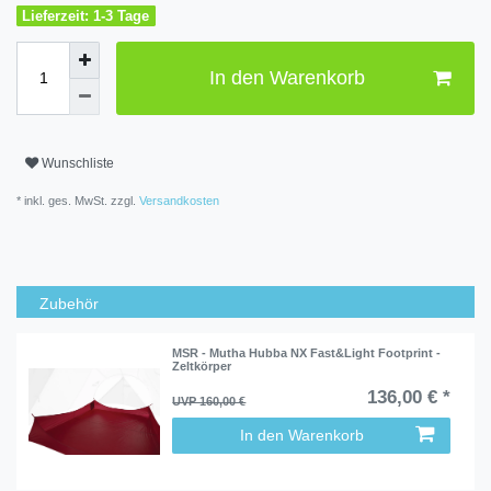
Lieferzeit: 1-3 Tage
In den Warenkorb
Wunschliste
* inkl. ges. MwSt. zzgl.
Versandkosten
Zubehör
MSR - Mutha Hubba NX Fast&Light Footprint -
Zeltkörper
136,00 € *
UVP 160,00 €
In den Warenkorb