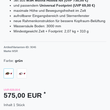
Set aus
MSR Mutha Hubba NX (UVP 750,00 €)
und passendem
Universal Footprint (UVP 69,00 €)
maximale Höhe und Bewegungsfreiheit im Zelt
aufrollbarer Eingangsbereich und Sternenfenster
neue Rahmenkonstruktion für bessere Kopfraum-Belüftung
Wassersäule Boden: 3000 mm
Mindestgewicht Zelt + Footprint: 2,07 kg + 310 g
Artikel/Varianten-ID:
9046
Marke
MSR
Farbe:
grün
UVP 828,00 €
*
575,00 EUR
Inhalt
1
Stück