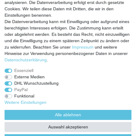
analysieren. Die Datenverarbeitung erfolgt erst durch gesetzte
Zahlungarten
Cookies. Wir teilen diese Daten mit Dritten, die wir in den
Versandkosten
Einstellungen benennen.
Batterierücknahmeverordnung
Die Datenverarbeitung kann mit Einwilligung oder aufgrund eines
Kostenloser Newsletter
berechtigten Interesses erfolgen. Die Zustimmung kann erteilt
Newsletter
oder abgelehnt werden. Es besteht das Recht, nicht einzuwilligen
E-MAIL **
Honig
und die Einwilligung zu einem späteren Zeitpunkt zu ändern oder
zu widerrufen. Beachten Sie unser
Impressum
und weitere
Hiermit bestätige ich, dass ich die
Daten­schutz­erklärung
gelesen habe. Meine
Hinweise zur Verwendung personenbezogener Daten in unserer
Einwilligung kann ich jederzeit widerrufen.**
Daten­schutz­erklärung
.
Abonnieren
Essenziell
Externe Medien
** Hierbei handelt es sich um ein Pflichtfeld.
DHL Wunschzustellung
PayPal
Funktional
Weitere Einstellungen
Impressum
Daten­schutz­erklärung
AGB
Alle ablehnen
Widerrufs­recht
Kontakt
Vertrag widerrufen
Auswahl akzeptieren