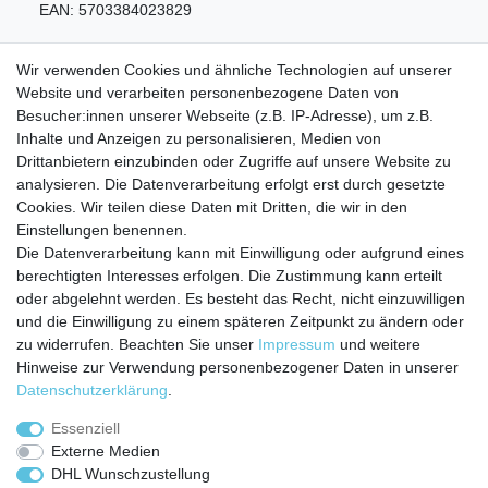
EAN:
5703384023829
Wir verwenden Cookies und ähnliche Technologien auf unserer
Website und verarbeiten personenbezogene Daten von
Besucher:innen unserer Webseite (z.B. IP-Adresse), um z.B.
Inhalte und Anzeigen zu personalisieren, Medien von
Service
Drittanbietern einzubinden oder Zugriffe auf unsere Website zu
analysieren. Die Datenverarbeitung erfolgt erst durch gesetzte
Zahlungarten
Cookies. Wir teilen diese Daten mit Dritten, die wir in den
Versandkosten
Einstellungen benennen.
Batterierücknahmeverordnung
Die Datenverarbeitung kann mit Einwilligung oder aufgrund eines
Kostenloser Newsletter
berechtigten Interesses erfolgen. Die Zustimmung kann erteilt
Newsletter
oder abgelehnt werden. Es besteht das Recht, nicht einzuwilligen
E-MAIL **
Honig
und die Einwilligung zu einem späteren Zeitpunkt zu ändern oder
zu widerrufen. Beachten Sie unser
Impressum
und weitere
Hiermit bestätige ich, dass ich die
Daten­schutz­erklärung
gelesen habe. Meine
Hinweise zur Verwendung personenbezogener Daten in unserer
Einwilligung kann ich jederzeit widerrufen.**
Daten­schutz­erklärung
.
Abonnieren
Essenziell
Externe Medien
** Hierbei handelt es sich um ein Pflichtfeld.
DHL Wunschzustellung