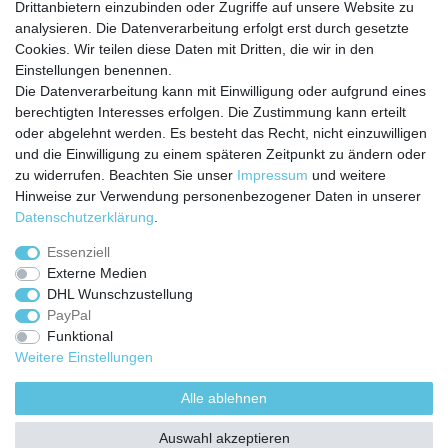
Service
Drittanbietern einzubinden oder Zugriffe auf unsere Website zu
analysieren. Die Datenverarbeitung erfolgt erst durch gesetzte
Zahlungarten
Cookies. Wir teilen diese Daten mit Dritten, die wir in den
Versandkosten
Einstellungen benennen.
Batterierücknahmeverordnung
Die Datenverarbeitung kann mit Einwilligung oder aufgrund eines
Kostenloser Newsletter
berechtigten Interesses erfolgen. Die Zustimmung kann erteilt
Newsletter
oder abgelehnt werden. Es besteht das Recht, nicht einzuwilligen
E-MAIL **
Honig
und die Einwilligung zu einem späteren Zeitpunkt zu ändern oder
zu widerrufen. Beachten Sie unser
Impressum
und weitere
Hiermit bestätige ich, dass ich die
Daten­schutz­erklärung
gelesen habe. Meine
Hinweise zur Verwendung personenbezogener Daten in unserer
Einwilligung kann ich jederzeit widerrufen.**
Daten­schutz­erklärung
.
Abonnieren
Essenziell
Externe Medien
** Hierbei handelt es sich um ein Pflichtfeld.
DHL Wunschzustellung
PayPal
Funktional
Weitere Einstellungen
Impressum
Daten­schutz­erklärung
AGB
Alle ablehnen
Widerrufs­recht
Kontakt
Vertrag widerrufen
Auswahl akzeptieren