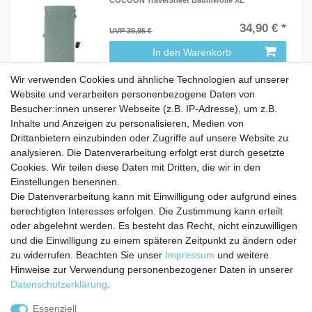
COCOON TravelSheet Baumwolle XL
34,90 € *
UVP 39,95 €
In den Warenkorb
Wir verwenden Cookies und ähnliche Technologien auf unserer
Website und verarbeiten personenbezogene Daten von
Besucher:innen unserer Webseite (z.B. IP-Adresse), um z.B.
Inhalte und Anzeigen zu personalisieren, Medien von
Service
Drittanbietern einzubinden oder Zugriffe auf unsere Website zu
analysieren. Die Datenverarbeitung erfolgt erst durch gesetzte
Zahlungarten
Cookies. Wir teilen diese Daten mit Dritten, die wir in den
Versandkosten
Einstellungen benennen.
Batterierücknahmeverordnung
Die Datenverarbeitung kann mit Einwilligung oder aufgrund eines
Kostenloser Newsletter
berechtigten Interesses erfolgen. Die Zustimmung kann erteilt
Newsletter
oder abgelehnt werden. Es besteht das Recht, nicht einzuwilligen
E-MAIL **
Honig
und die Einwilligung zu einem späteren Zeitpunkt zu ändern oder
zu widerrufen. Beachten Sie unser
Impressum
und weitere
Hiermit bestätige ich, dass ich die
Daten­schutz­erklärung
gelesen habe. Meine
Hinweise zur Verwendung personenbezogener Daten in unserer
Einwilligung kann ich jederzeit widerrufen.**
Daten­schutz­erklärung
.
Abonnieren
Essenziell