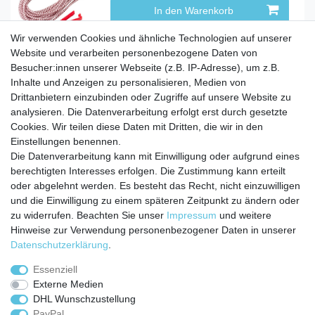
In den Warenkorb
Wir verwenden Cookies und ähnliche Technologien auf unserer
Website und verarbeiten personenbezogene Daten von
Besucher:innen unserer Webseite (z.B. IP-Adresse), um z.B.
Inhalte und Anzeigen zu personalisieren, Medien von
Service
Drittanbietern einzubinden oder Zugriffe auf unsere Website zu
analysieren. Die Datenverarbeitung erfolgt erst durch gesetzte
Zahlungarten
Cookies. Wir teilen diese Daten mit Dritten, die wir in den
Versandkosten
Einstellungen benennen.
Batterierücknahmeverordnung
Die Datenverarbeitung kann mit Einwilligung oder aufgrund eines
Kostenloser Newsletter
berechtigten Interesses erfolgen. Die Zustimmung kann erteilt
Newsletter
oder abgelehnt werden. Es besteht das Recht, nicht einzuwilligen
E-MAIL **
Honig
und die Einwilligung zu einem späteren Zeitpunkt zu ändern oder
zu widerrufen. Beachten Sie unser
Impressum
und weitere
Hiermit bestätige ich, dass ich die
Daten­schutz­erklärung
gelesen habe. Meine
Hinweise zur Verwendung personenbezogener Daten in unserer
Einwilligung kann ich jederzeit widerrufen.**
Daten­schutz­erklärung
.
Abonnieren
Essenziell
Externe Medien
** Hierbei handelt es sich um ein Pflichtfeld.
DHL Wunschzustellung
PayPal